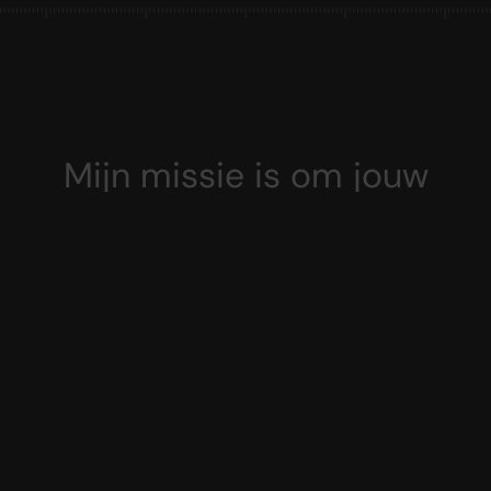
M
i
j
n
m
i
s
s
i
e
i
s
o
m
j
o
u
w
m
e
n
t
a
l
e
k
r
a
c
h
t
t
e
v
e
r
s
t
e
r
k
e
n
.
D
a
t
d
o
e
i
k
v
i
a
v
e
r
s
c
h
i
l
l
e
n
d
e
k
a
n
a
l
e
n
.
L
e
e
s
,
e
r
v
a
a
r
e
n
b
e
l
u
i
s
t
e
r
a
l
l
e
t
i
p
s
&
t
r
i
c
k
s
e
n
t
e
s
t
h
i
e
r
j
o
u
w
e
i
g
e
n
m
e
n
t
a
l
e
k
r
a
c
h
t
.